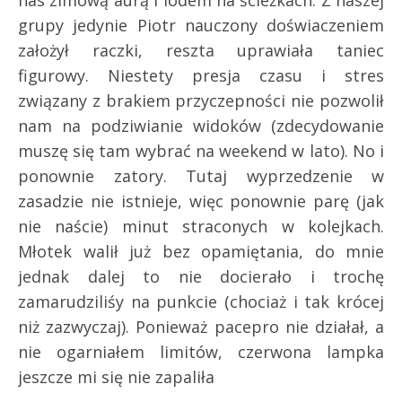
nas zimową aurą i lodem na ścieżkach. Z naszej
grupy jedynie Piotr nauczony doświaczeniem
założył raczki, reszta uprawiała taniec
figurowy. Niestety presja czasu i stres
związany z brakiem przyczepności nie pozwolił
nam na podziwianie widoków (zdecydowanie
muszę się tam wybrać na weekend w lato). No i
ponownie zatory. Tutaj wyprzedzenie w
zasadzie nie istnieje, więc ponownie parę (jak
nie naście) minut straconych w kolejkach.
Młotek walił już bez opamiętania, do mnie
jednak dalej to nie docierało i trochę
zamarudziliśy na punkcie (chociaż i tak krócej
niż zazwyczaj). Ponieważ pacepro nie działał, a
nie ogarniałem limitów, czerwona lampka
jeszcze mi się nie zapaliła