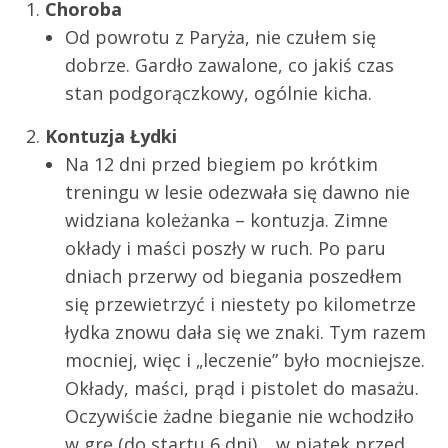
Choroba
Od powrotu z Paryża, nie czułem się
dobrze. Gardło zawalone, co jakiś czas
stan podgorączkowy, ogólnie kicha.
Kontuzja Łydki
Na 12 dni przed biegiem po krótkim
treningu w lesie odezwała się dawno nie
widziana koleżanka – kontuzja. Zimne
okłady i maści poszły w ruch. Po paru
dniach przerwy od biegania poszedłem
się przewietrzyć i niestety po kilometrze
łydka znowu dała się we znaki. Tym razem
mocniej, więc i „leczenie” było mocniejsze.
Okłady, maści, prąd i pistolet do masażu.
Oczywiście żadne bieganie nie wchodziło
w grę (do startu 6 dni)… w piątek przed