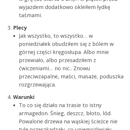
wyjazdem dodatkowo okleiłem łydkę
taśmami.
Plecy
Jak wszystko, to wszystko… w
poniedziałek obudziłem się z bólem w
górnej części kręgosłupa. Albo mnie
przewiało, albo przesadziłem z
ćwiczeniami… no nic.. Znowu
przeciwzapalne, maści, masaże, poduszka
rozgrzewająca.
Warunki
To co się działo na trasie to istny
armagedon. Śnieg, deszcz, błoto, lód.
Powalone drzewa na wąskiej ścieżce nie
tyle przeszkadzały, co uniemożliwiały