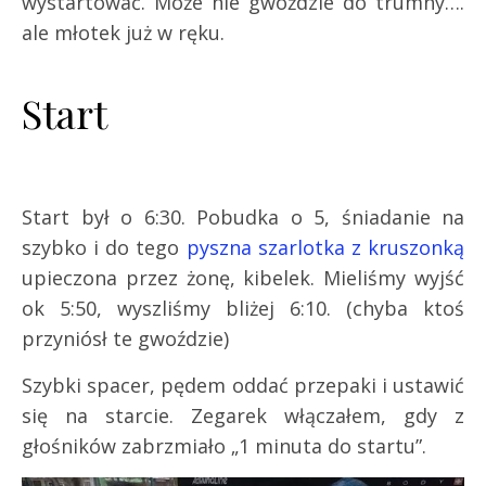
wystartować. Może nie gwoździe do trumny….
ale młotek już w ręku.
Start
Start był o 6:30. Pobudka o 5, śniadanie na
szybko i do tego
pyszna szarlotka z kruszonką
upieczona przez żonę, kibelek. Mieliśmy wyjść
ok 5:50, wyszliśmy bliżej 6:10. (chyba ktoś
przyniósł te gwoździe)
Szybki spacer, pędem oddać przepaki i ustawić
się na starcie. Zegarek włączałem, gdy z
głośników zabrzmiało „1 minuta do startu”.