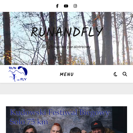
RUNANDFLY
Blog biegowo paralotniowy
MENU