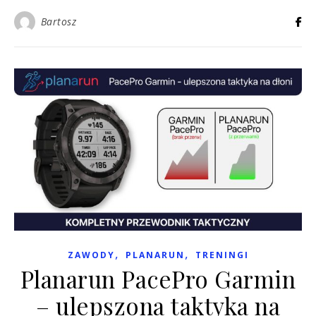
Bartosz
,
,
ZAWODY
PLANARUN
TRENINGI
Planarun PacePro Garmin
– ulepszona taktyka na