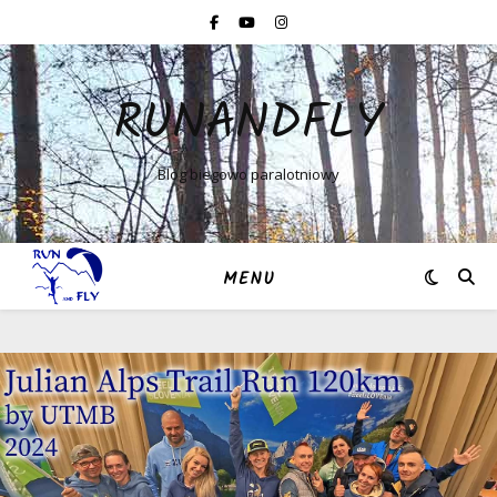
RUNANDFLY
Blog biegowo paralotniowy
MENU