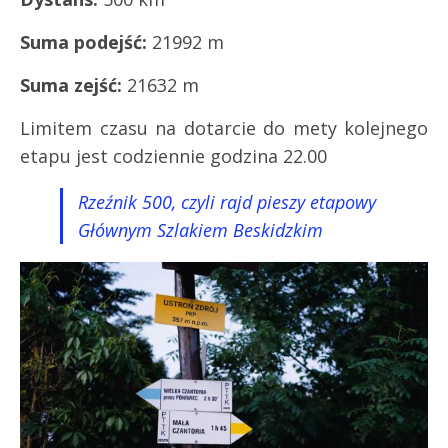
Suma podejść:
21992 m
Suma zejść:
21632 m
Limitem czasu na dotarcie do mety kolejnego
etapu jest codziennie godzina 22.00
Rzeźnik 500, czyli rajd pieszy etapowy
Głównym Szlakiem Beskidzkim