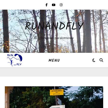
RUNANDFLY
Blog biegowo paralotniowy
MENU